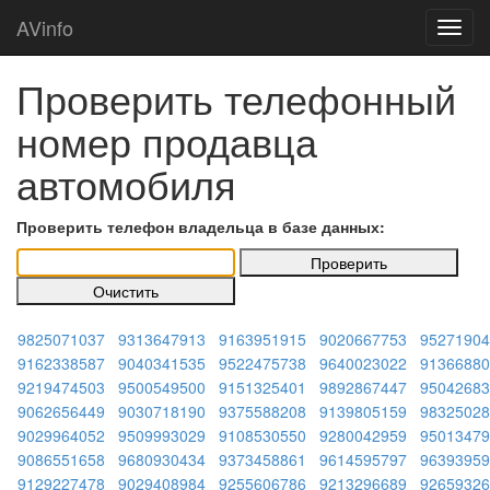
AVinfo
Проверить телефонный
номер продавца
автомобиля
Проверить телефон владельца в базе данных:
9825071037
9313647913
9163951915
9020667753
95271904
9162338587
9040341535
9522475738
9640023022
91366880
9219474503
9500549500
9151325401
9892867447
95042683
9062656449
9030718190
9375588208
9139805159
98325028
9029964052
9509993029
9108530550
9280042959
95013479
9086551658
9680930434
9373458861
9614595797
96393959
9129227478
9029408984
9255606786
9213296689
92659326