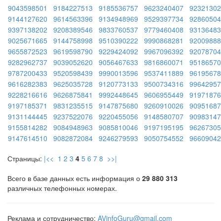
9043598501
9184227513
9185536757
9623240407
92321302
9144127620
9614563396
9134948969
9529397734
92860504
9397138202
9208389546
9833760537
9779460408
93136483
9025671665
9144758998
9510390222
9990868281
92009888
9655872523
9619598790
9229424092
9967096392
92078704
9282962737
9039052620
9056467633
9816860071
95186570
9787200433
9520598439
9990013596
9537411889
96195678
9616282383
9625035728
9120773133
9500734316
99642957
9228216616
9626875841
9992448645
9606955449
91971876
9197185371
9831235515
9147875680
9260910026
90951687
9131144445
9237522076
9220455056
9148580707
90983147
9155814282
9084948963
9085810046
9197195195
96267305
9147614510
9082872084
9246279593
9050754552
96609042
Страницы:
|<<
1
2
3
4
5
6
7
8
>>|
Всего в базе данных есть информация о
29 880 313
различных телефонных номерах.
Реклама и сотрудничество:
AVinfoGuru@gmail.com