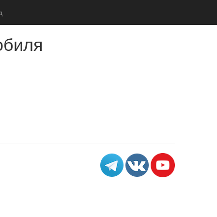
д
обиля