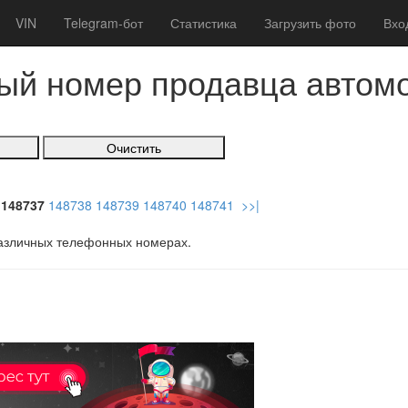
VIN
Telegram-бот
Статистика
Загрузить фото
Вхо
ый номер продавца автом
148737
148738
148739
148740
148741
>>|
зличных телефонных номерах.