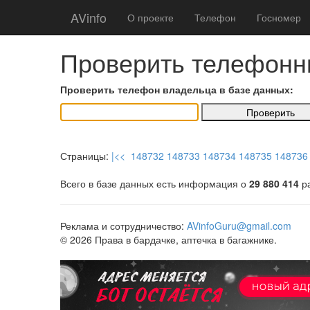
AVinfo
О проекте
Телефон
Госномер
Проверить телефонн
Проверить телефон владельца в базе данных:
Страницы:
|<<
148732
148733
148734
148735
148736
Всего в базе данных есть информация о
29 880 414
ра
Реклама и сотрудничество:
AVinfoGuru@gmail.com
© 2026 Права в бардачке, аптечка в багажнике.