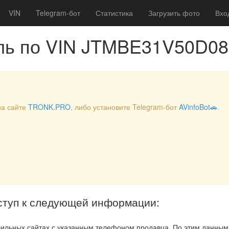
VIN
Telegram-бот
Статистика
Загрузить фото
Вхо
ль по VIN JTMBE31V50D0
на сайте
TRONK.PRO
, либо установите Telegram-бот
AVinfoBot🚗
.
ступ к следующей информации:
ильных сайтах с указанным телефоном продавца. По этим данны