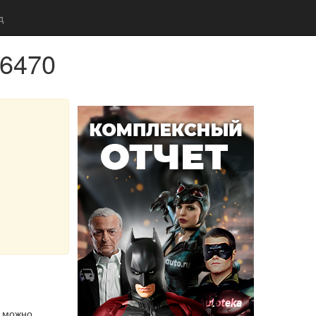
д
86470
м можно