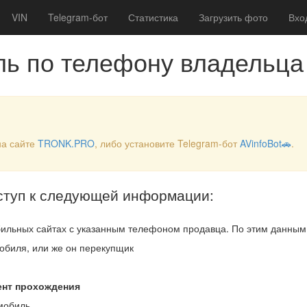
VIN
Telegram-бот
Статистика
Загрузить фото
Вхо
ль по телефону владельца
на сайте
TRONK.PRO
, либо установите Telegram-бот
AVinfoBot🚗
.
ступ к следующей информации:
ильных сайтах с указанным телефоном продавца. По этим данны
обиля, или же он перекупщик
ент прохождения
мобиль