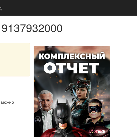
д
 9137932000
м можно