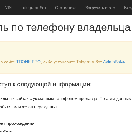
VIN
Telegram-бот
Статистика
Загрузить фото
Вхо
ль по телефону владельца
на сайте
TRONK.PRO
, либо установите Telegram-бот
AVinfoBot🚗
.
ступ к следующей информации:
ильных сайтах с указанным телефоном продавца. По этим данны
обиля, или же он перекупщик
ент прохождения
мобиль