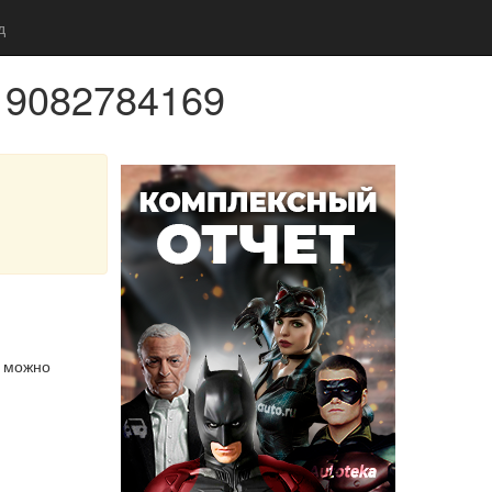
д
 9082784169
м можно