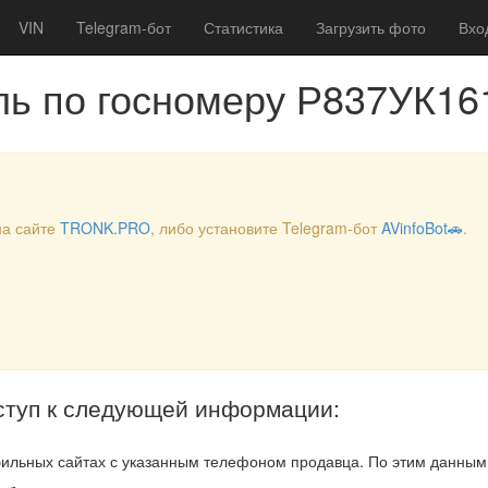
VIN
Telegram-бот
Статистика
Загрузить фото
Вхо
ль по госномеру Р837УК16
на сайте
TRONK.PRO
, либо установите Telegram-бот
AVinfoBot🚗
.
ступ к следующей информации:
ильных сайтах с указанным телефоном продавца. По этим данны