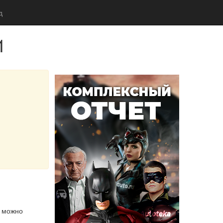
д
1
м можно