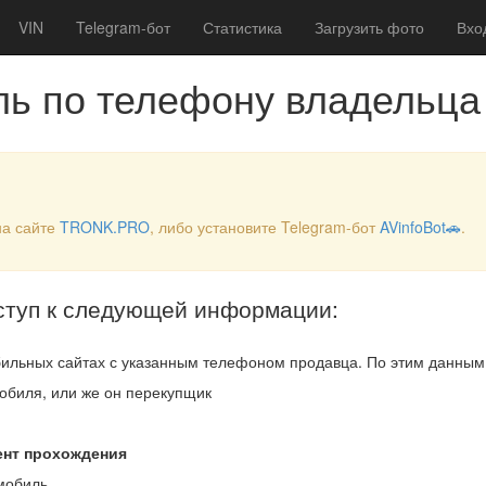
VIN
Telegram-бот
Статистика
Загрузить фото
Вхо
ль по телефону владельца
на сайте
TRONK.PRO
, либо установите Telegram-бот
AVinfoBot🚗
.
ступ к следующей информации:
ильных сайтах с указанным телефоном продавца. По этим данны
обиля, или же он перекупщик
ент прохождения
мобиль