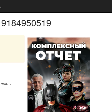
д
 9184950519
м можно