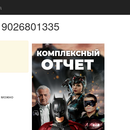
д
 9026801335
м можно