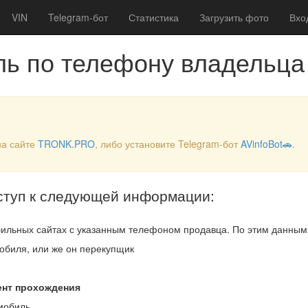
VIN
Telegram-бот
Статистика
Загрузить фото
Вхо
ль по телефону владельца
на сайте
TRONK.PRO
, либо установите Telegram-бот
AVinfoBot🚗
.
ступ к следующей информации:
ильных сайтах с указанным телефоном продавца. По этим данны
обиля, или же он перекупщик
ент прохождения
мобиль